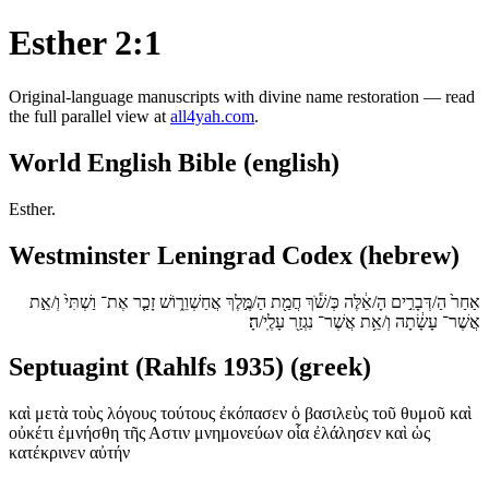
Esther 2:1
Original-language manuscripts with divine name restoration — read
the full parallel view at
all4yah.com
.
World English Bible (english)
Esther.
Westminster Leningrad Codex (hebrew)
אַחַר֙ הַ/דְּבָרִ֣ים הָ/אֵ֔לֶּה כְּ/שֹׁ֕ךְ חֲמַ֖ת הַ/מֶּ֣לֶךְ אֲחַשְׁוֵר֑וֹשׁ זָכַ֤ר אֶת־ וַשְׁתִּי֙ וְ/אֵ֣ת
אֲשֶׁר־ עָשָׂ֔תָה וְ/אֵ֥ת אֲשֶׁר־ נִגְזַ֖ר עָלֶֽי/הָ׃
Septuagint (Rahlfs 1935) (greek)
καὶ μετὰ τοὺς λόγους τούτους ἐκόπασεν ὁ βασιλεὺς τοῦ θυμοῦ καὶ
οὐκέτι ἐμνήσθη τῆς Αστιν μνημονεύων οἷα ἐλάλησεν καὶ ὡς
κατέκρινεν αὐτήν