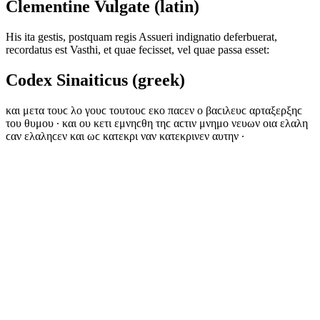
Clementine Vulgate (latin)
His ita gestis, postquam regis Assueri indignatio deferbuerat,
recordatus est Vasthi, et quae fecisset, vel quae passa esset:
Codex Sinaiticus (greek)
και μετα τουϲ λο γουϲ τουτουϲ εκο παϲεν ο βαϲιλευϲ αρταξερξηϲ
του θυμου · και ου κετι εμνηϲθη τηϲ αϲτιν μνημο νευων οια ελαλη
ϲαν ελαληϲεν και ωϲ κατεκρι ναν κατεκρινεν αυτην ·