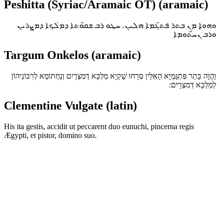
Peshitta (Syriac/Aramaic OT) (aramaic)
ܘܗܘ̣ܐ ܡܢ ܒܬܪ ܦܬ̈ܓܡܐ ܗܠܝܢ. ܚܛܘ ܪܒ ܫܩ̈ܘܬܐ ܕܡ̇ܠܟܐ ܕܡܨܪܝܢ
ܘܪܒ ܢܚ̈ܬܘܡܐ
Targum Onkelos (aramaic)
וַהֲוָה בָּתַר פִּתְגָּמַיָּא הָאִלֵּין סְרָחוּ שָׁקְיָא מַלְכָּא דְמִצְרַיִם וְנַחְתּוֹמָא לְרִבּוֹנֵיהוֹן
לְמַלְכָּא דְמִצְרָיִם:
Clementine Vulgate (latin)
His ita gestis, accidit ut peccarent duo eunuchi, pincerna regis
Ægypti, et pistor, domino suo.