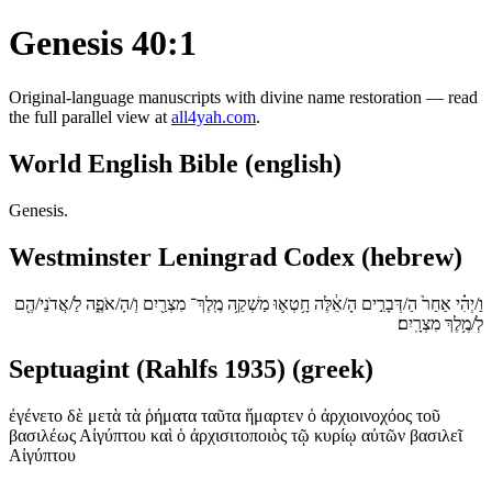
Genesis 40:1
Original-language manuscripts with divine name restoration — read
the full parallel view at
all4yah.com
.
World English Bible (english)
Genesis.
Westminster Leningrad Codex (hebrew)
וַ/יְהִ֗י אַחַר֙ הַ/דְּבָרִ֣ים הָ/אֵ֔לֶּה חָ֥טְא֛וּ מַשְׁקֵ֥ה מֶֽלֶךְ־ מִצְרַ֖יִם וְ/הָ/אֹפֶ֑ה לַ/אֲדֹנֵי/הֶ֖ם
לְ/מֶ֥לֶךְ מִצְרָֽיִם׃
Septuagint (Rahlfs 1935) (greek)
ἐγένετο δὲ μετὰ τὰ ῥήματα ταῦτα ἥμαρτεν ὁ ἀρχιοινοχόος τοῦ
βασιλέως Αἰγύπτου καὶ ὁ ἀρχισιτοποιὸς τῷ κυρίῳ αὐτῶν βασιλεῖ
Αἰγύπτου