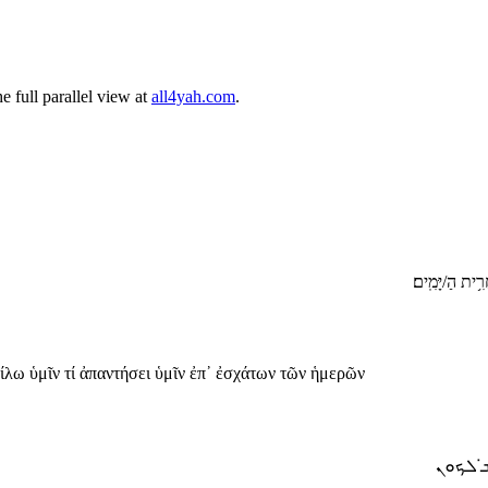
 full parallel view at
all4yah.com
.
רִ֥ית הַ/יָּמִֽים׃
είλω ὑμῖν τί ἀπαντήσει ὑμῖν ἐπ᾿ ἐσχάτων τῶν ἡμερῶν
̇ ܠܟܘܢ