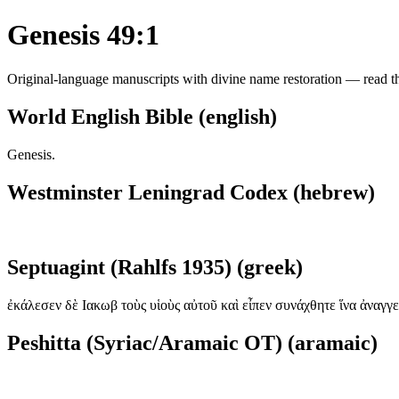
Genesis 49:1
Original-language manuscripts with divine name restoration — read the
World English Bible (english)
Genesis.
Westminster Leningrad Codex (hebrew)
Septuagint (Rahlfs 1935) (greek)
ἐκάλεσεν δὲ Ιακωβ τοὺς υἱοὺς αὐτοῦ καὶ εἶπεν συνάχθητε ἵνα ἀναγγ
Peshitta (Syriac/Aramaic OT) (aramaic)