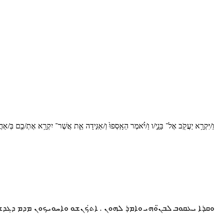
וַ/יִּקְרָ֥א יַעֲקֹ֖ב אֶל־ בָּנָ֑י/ו וַ/יֹּ֗אמֶר הֵאָֽסְפוּ֙ וְ/אַגִּ֣ידָה אֵ֛ת אֲשֶׁר־ יִקְרָ֥א אֶתְ/כֶ֖ם בְּ/אַחֲ
ܘܩ̣ܪܐ ܝܥܩܘܒ ܠܒܢ̈ܘܗܝ ܘܐܡ̣ܪ ܠܗܘܢ . ܐܬ̇ܟܢܫܘ ܘܐܚܘܝܟܘܢ ܡܕܡ ܕܓܕܫ