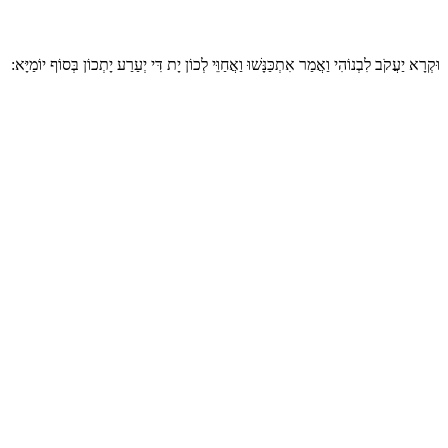
וּקְרָא יַעֲקֹב לִבְנוֹהִי וַאֲמַר אִתְכַּנָּשׁוּ וַאֲחַוֵּי לְכוֹן יָת דִּי יְעַרַע יָתְכוֹן בְּסוֹף יוֹמַיָּא: