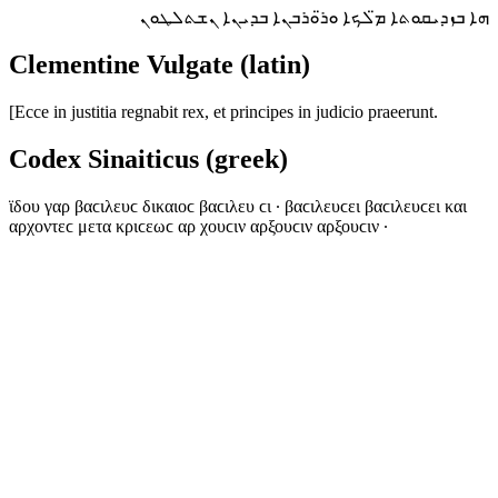
ܗܐ ܒܙܕܝܩܘܬܐ ܡ̈ܠܟܐ ܘܪ̈ܘܪܒܢܐ ܒܕܝܢܐ ܢܫܬܠܛܘܢ
Clementine Vulgate (latin)
[Ecce in justitia regnabit rex, et principes in judicio praeerunt.
Codex Sinaiticus (greek)
ϊδου γαρ βαϲιλευϲ δικαιοϲ βαϲιλευ ϲι · βαϲιλευϲει βαϲιλευϲει και
αρχοντεϲ μετα κριϲεωϲ αρ χουϲιν αρξουϲιν αρξουϲιν ·