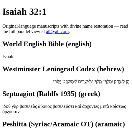
Isaiah 32:1
Original-language manuscripts with divine name restoration — read
the full parallel view at
all4yah.com
.
World English Bible (english)
Isaiah.
Westminster Leningrad Codex (hebrew)
הֵ֥ן לְ/צֶ֖דֶק יִמְלָךְ־ מֶ֑לֶךְ וּ/לְ/שָׂרִ֖ים לְ/מִשְׁפָּ֥ט יָשֹֽׂרוּ׃
Septuagint (Rahlfs 1935) (greek)
ἰδοὺ γὰρ βασιλεὺς δίκαιος βασιλεύσει καὶ ἄρχοντες μετὰ κρίσεως
ἄρξουσιν
Peshitta (Syriac/Aramaic OT) (aramaic)