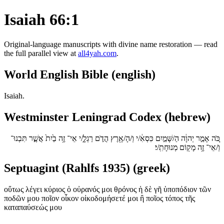
Isaiah 66:1
Original-language manuscripts with divine name restoration — read
the full parallel view at
all4yah.com
.
World English Bible (english)
Isaiah.
Westminster Leningrad Codex (hebrew)
כֹּ֚ה אָמַ֣ר יְהוָ֔ה הַ/שָּׁמַ֣יִם כִּסְאִ֔/י וְ/הָ/אָ֖רֶץ הֲדֹ֣ם רַגְלָ֑/י אֵי־ זֶ֥ה בַ֙יִת֙ אֲשֶׁ֣ר תִּבְנוּ־
וְ/אֵי־ זֶ֥ה מָק֖וֹם מְנוּחָתִֽ/י׃
Septuagint (Rahlfs 1935) (greek)
οὕτως λέγει κύριος ὁ οὐρανός μοι θρόνος ἡ δὲ γῆ ὑποπόδιον τῶν
ποδῶν μου ποῖον οἶκον οἰκοδομήσετέ μοι ἢ ποῖος τόπος τῆς
καταπαύσεώς μου