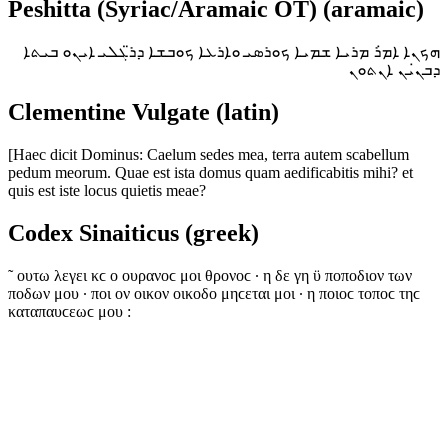
Peshitta (Syriac/Aramaic OT) (aramaic)
ܗܟܢܐ ܐܡ̇ܪ ܡܪܝܐ ܫܡܝܐ ܟܘܪܣܝ ܘܐܪܥܐ ܟܘܒܫܐ ܕܪ̈ܓܠܝ ܐܝܢܘ ܒܝܬܐ
ܕܒܢ̇ܝܢ ܐܢܬܘܢ
Clementine Vulgate (latin)
[Haec dicit Dominus: Caelum sedes mea, terra autem scabellum
pedum meorum. Quae est ista domus quam aedificabitis mihi? et
quis est iste locus quietis meae?
Codex Sinaiticus (greek)
˜ ουτω λεγει κϲ ο ουρανοϲ μοι θρονοϲ · η δε γη ϋ ποποδιον των
ποδων μου · ποι ον οικον οικοδο μηϲεται μοι · η ποιοϲ τοποϲ τηϲ
καταπαυϲεωϲ μου :