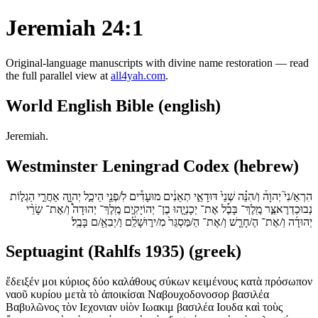
Jeremiah 24:1
Original-language manuscripts with divine name restoration — read
the full parallel view at
all4yah.com
.
World English Bible (english)
Jeremiah.
Westminster Leningrad Codex (hebrew)
הִרְאַ/נִי֮ יְהוָה֒ וְ/הִנֵּ֗ה שְׁנֵי֙ דּוּדָאֵ֣י תְאֵנִ֔ים מוּעָדִ֕ים לִ/פְנֵ֖י הֵיכַ֣ל יְהוָ֑ה אַחֲרֵ֣י הַגְל֣וֹת
נְבוּכַדְרֶאצַּ֣ר מֶֽלֶךְ־ בָּבֶ֡ל אֶת־ יְכָנְיָ֣הוּ בֶן־ יְהוֹיָקִ֣ים מֶֽלֶךְ־ יְהוּדָה֩ וְ/אֶת־ שָׂרֵ֨י
יְהוּדָ֜ה וְ/אֶת־ הֶ/חָרָ֤שׁ וְ/אֶת־ הַ/מַּסְגֵּר֙ מִ/יר֣וּשָׁלִַ֔ם וַ/יְבִאֵ֖/ם בָּבֶֽל׃
Septuagint (Rahlfs 1935) (greek)
ἔδειξέν μοι κύριος δύο καλάθους σύκων κειμένους κατὰ πρόσωπον
ναοῦ κυρίου μετὰ τὸ ἀποικίσαι Ναβουχοδονοσορ βασιλέα
Βαβυλῶνος τὸν Ιεχονιαν υἱὸν Ιωακιμ βασιλέα Ιουδα καὶ τοὺς