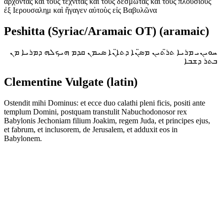
ἄρχοντας καὶ τοὺς τεχνίτας καὶ τοὺς δεσμώτας καὶ τοὺς πλουσίους
ἐξ Ιερουσαλημ καὶ ἤγαγεν αὐτοὺς εἰς Βαβυλῶνα
Peshitta (Syriac/Aramaic OT) (aramaic)
ܚܘܝܢܝ ܡܪܝܐ ܬܪ̈ܬܝܢ ܡܣ̈ܢܐ ܕܬܐ̈ܢܐ ܣܝܡܢ ܩܕܡ ܗܝܟܠܗ ܕܡܪܝܐ ܡܢ
ܒܬܪ ܕܫܒܐ
Clementine Vulgate (latin)
Ostendit mihi Dominus: et ecce duo calathi pleni ficis, positi ante
templum Domini, postquam transtulit Nabuchodonosor rex
Babylonis Jechoniam filium Joakim, regem Juda, et principes ejus,
et fabrum, et inclusorem, de Jerusalem, et adduxit eos in
Babylonem.