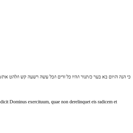
כי הנה ה/יום בא בער כ/תנור ו/היו כל זדים ו/כל עשה רשעה קש ו/להט את
, dicit Dominus exercituum, quae non derelinquet eis radicem et